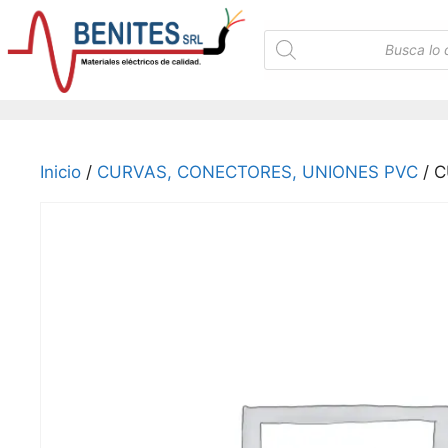
Saltar
al
Búsqueda
de
contenido
productos
Inicio
/
CURVAS, CONECTORES, UNIONES PVC
/ C