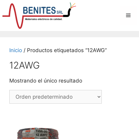
Saltar
al
Me
contenido
Inicio
/ Productos etiquetados “12AWG”
12AWG
Mostrando el único resultado