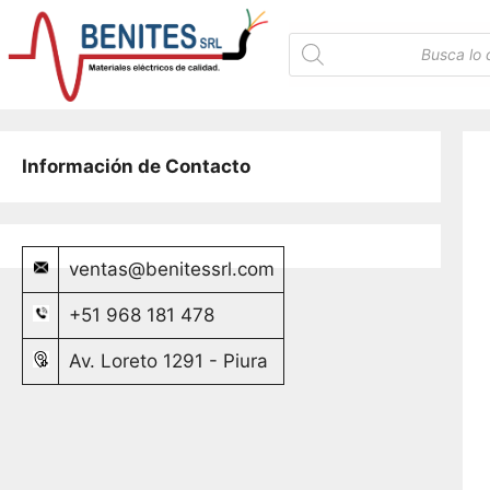
Saltar
al
Búsqueda
de
contenido
productos
Información de Contacto
ventas@benitessrl.com
+51 968 181 478
Av. Loreto 1291 - Piura