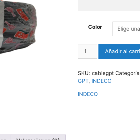
Color
Cable
Añadir al carr
GPT
14
AWG
SKU:
cablegpt
Categorí
-
GPT
,
INDECO
Varios
INDECO
Colores
-
INDECO
cantidad