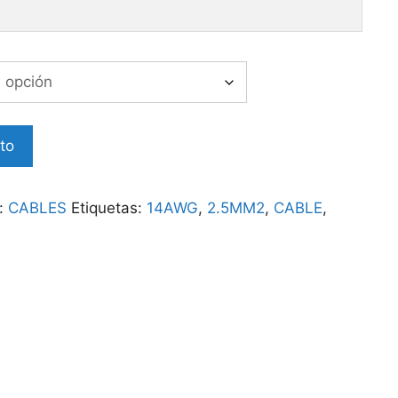
ito
a:
CABLES
Etiquetas:
14AWG
,
2.5MM2
,
CABLE
,