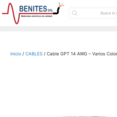
Saltar
al
Búsqueda
de
contenido
productos
Inicio
/
CABLES
/ Cable GPT 14 AWG – Varios Colo