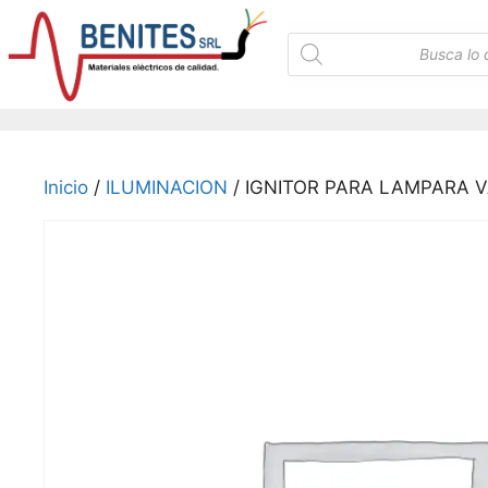
Saltar
al
Búsqueda
de
contenido
productos
Inicio
/
ILUMINACION
/ IGNITOR PARA LAMPARA V