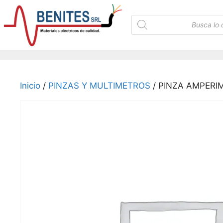
Saltar
al
Búsqueda
de
contenido
productos
Inicio
/
PINZAS Y MULTIMETROS
/ PINZA AMPERI