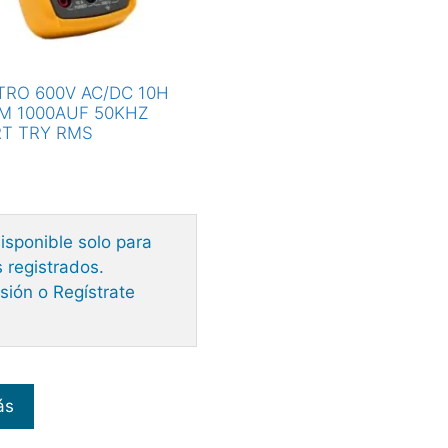
RO 600V AC/DC 10H
M 1000AUF 50KHZ
RT TRY RMS
isponible solo para
 registrados.
esión o Regístrate
ás