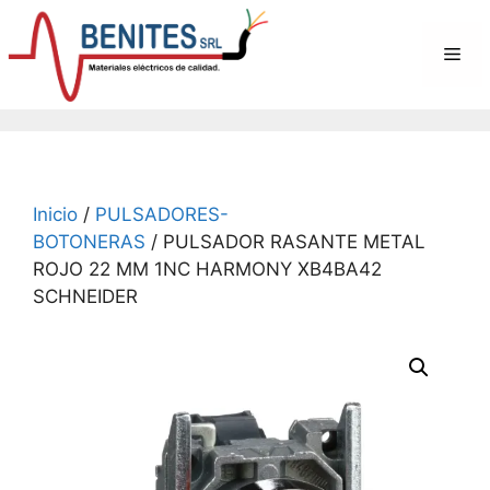
Saltar
al
Me
contenido
Inicio
/
PULSADORES-
BOTONERAS
/ PULSADOR RASANTE METAL
ROJO 22 MM 1NC HARMONY XB4BA42
SCHNEIDER