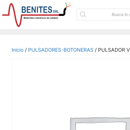
Saltar
al
Búsqueda
de
contenido
productos
Inicio
/
PULSADORES-BOTONERAS
/ PULSADOR V