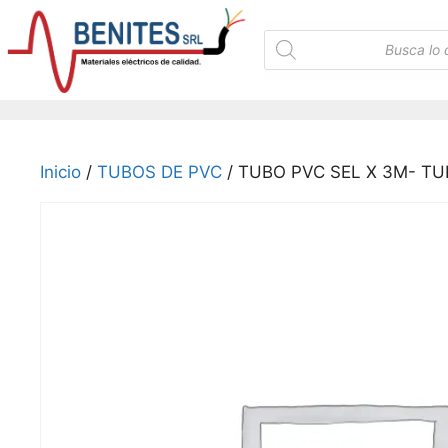
Saltar
al
Búsqueda
de
contenido
productos
Inicio
/
TUBOS DE PVC
/ TUBO PVC SEL X 3M- T