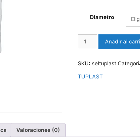
Diametro
TUBO
Añadir al carr
PVC
SEL
X
SKU:
seltuplast
Categorí
3M-
TUPLAST
TUPLAST
cantidad
ca
Valoraciones (0)