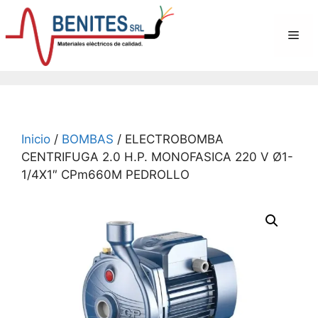
Saltar
al
Me
contenido
Inicio
/
BOMBAS
/ ELECTROBOMBA
CENTRIFUGA 2.0 H.P. MONOFASICA 220 V Ø1-
1/4X1″ CPm660M PEDROLLO