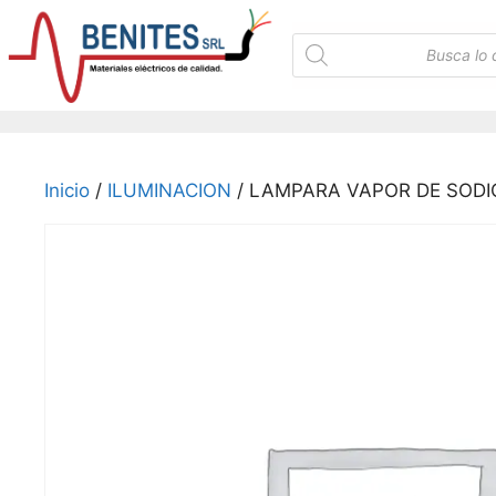
Saltar
al
Búsqueda
de
contenido
productos
Inicio
/
ILUMINACION
/ LAMPARA VAPOR DE SODIO